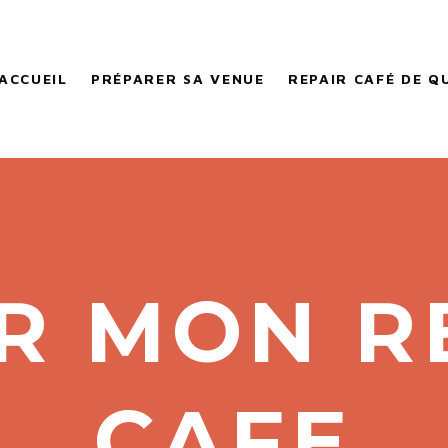
ACCUEIL
PRÉPARER SA VENUE
REPAIR CAFÉ DE Q
R MON R
CAFE