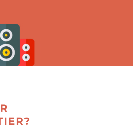
ER
TIER?