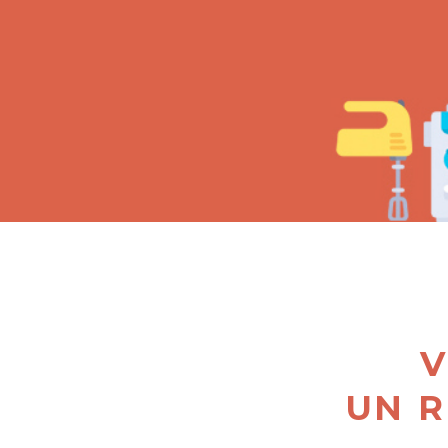
V
UN R